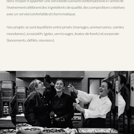
dans l'espoir d'apporter une sensibilité culinaire contemporaine à l'arène de
l'événement célébrant des ingrédients de qualité, des compositions créatives
avec un service confortable et charismatique.
Nos projets se sont équilibrés entre privés (mariages, anniversaires, soirées
mondaines), associatifs (galas, vernissages, levées de fonds) et corporate
(lancements, défilés, réunions).